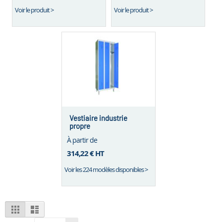
Voir le produit >
Voir le produit >
Vestiaire industrie
propre
À partir de
314,22 €
HT
Voir les 224 modèles disponibles >
View
Grid
List
as