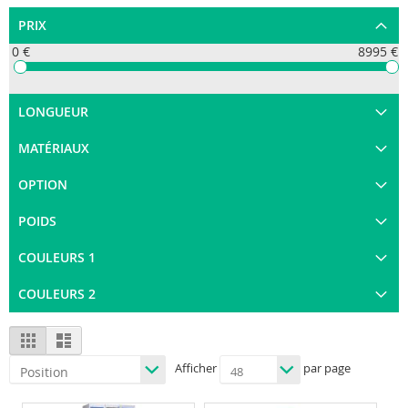
PRIX
0 €
8995 €
LONGUEUR
MATÉRIAUX
OPTION
POIDS
COULEURS 1
COULEURS 2
View
Grid
List
as
Afficher
par page