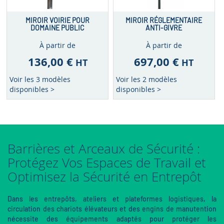
MIROIR VOIRIE POUR
MIROIR RÉGLEMENTAIRE
DOMAINE PUBLIC
ANTI-GIVRE
À partir de
À partir de
136,00 €
697,00 €
HT
HT
Voir les 3 modèles
Voir les 2 modèles
disponibles >
disponibles >
Barrières et Arceaux de Sécurité :
Protégez Vos Espaces de Travail et
Optimisez la Sécurité en Entrepôt
Dans les entrepôts, ateliers et plateformes logistiques, la
circulation des chariots élévateurs et des engins de manutention
nécessite des équipements adaptés pour protéger les