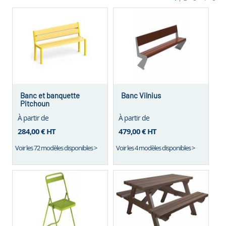
êtes
en
train
de
lire
la
page
Banc et banquette
Banc Vilnius
Pitchoun
À partir de
À partir de
284,00 €
HT
479,00 €
HT
Voir les 72 modèles disponibles >
Voir les 4 modèles disponibles >