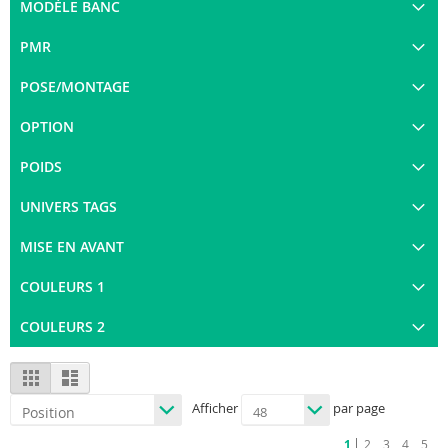
MODÈLE BANC
PMR
POSE/MONTAGE
OPTION
POIDS
UNIVERS TAGS
MISE EN AVANT
COULEURS 1
COULEURS 2
View
Grid
List
as
Afficher
par page
Vous
Page
Page
Page
Page
Page
1
2
3
4
5