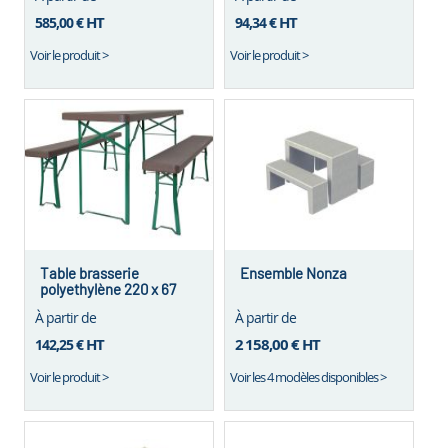
HT
HT
585,00 €
94,34 €
Voir le produit >
Voir le produit >
Table brasserie
Ensemble Nonza
polyethylène 220 x 67
À partir de
À partir de
HT
2 158,00 €
HT
142,25 €
Voir le produit >
Voir les 4 modèles disponibles >