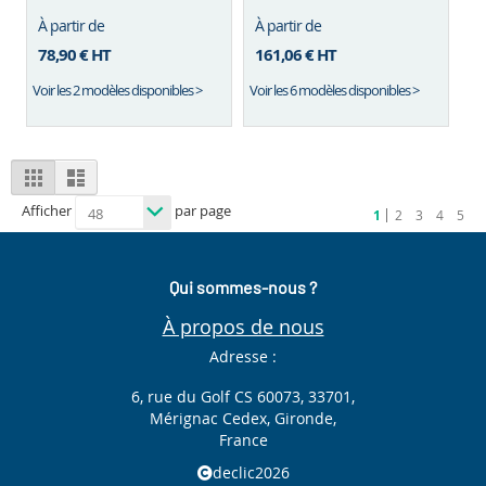
À partir de
À partir de
78,90 €
HT
161,06 €
HT
Voir les 2 modèles disponibles >
Voir les 6 modèles disponibles >
View
Grid
List
as
Afficher
par page
Vous
Page
Page
Page
Page
Page
1
2
3
4
5
êtes
en
train
de
lire
Qui sommes-nous ?
la
page
À propos de nous
Adresse :
6, rue du Golf CS 60073, 33701,
Mérignac Cedex, Gironde,
France
declic2026