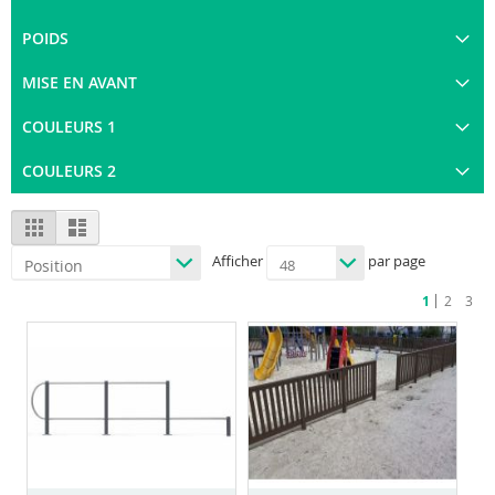
POIDS
MISE EN AVANT
COULEURS 1
COULEURS 2
View
Grid
List
as
Afficher
par page
Vous
Page
Page
Page
1
2
3
êtes
en
train
de
lire
la
page