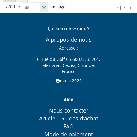
as
Afficher
par page
Vous
Page
Page
Page
1
2
3
êtes
en
train
de
lire
Qui sommes-nous ?
la
page
À propos de nous
Adresse :
6, rue du Golf CS 60073, 33701,
Mérignac Cedex, Gironde,
France
declic2026
Aide
Nous contacter
Article - Guides d'achat
FAQ
Mode de paiement