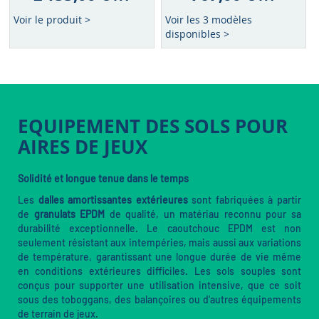
Voir le produit >
Voir les 3 modèles
disponibles >
EQUIPEMENT DES SOLS POUR
AIRES DE JEUX
Solidité et longue tenue dans le temps
Les
dalles amortissantes extérieures
sont fabriquées à partir
de
granulats EPDM
de qualité, un matériau reconnu pour sa
durabilité exceptionnelle. Le caoutchouc EPDM est non
seulement résistant aux intempéries, mais aussi aux variations
de température, garantissant une longue durée de vie même
en conditions extérieures difficiles. Les sols souples sont
conçus pour supporter une utilisation intensive, que ce soit
sous des toboggans, des balançoires ou d'autres équipements
de terrain de jeux.