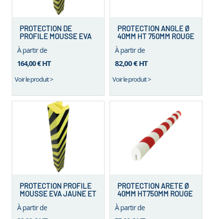
PROTECTION DE
PROTECTION ANGLE Ø
PROFILE MOUSSE EVA
40MM HT 750MM ROUGE
JAUNE ET NOIR 104 X
ET BLANC LOT DE 5
À partir de
À partir de
60 MM
HT
82,00 €
HT
164,00 €
Voir le produit >
Voir le produit >
PROTECTION PROFILE
PROTECTION ARETE Ø
MOUSSE EVA JAUNE ET
40MM HT750MM ROUGE
NOIR 180 X 160 MM
ET BLANC LOT DE 5
À partir de
À partir de