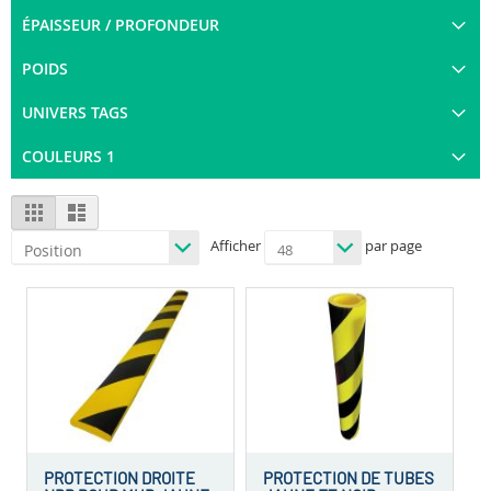
ÉPAISSEUR / PROFONDEUR
POIDS
UNIVERS TAGS
COULEURS 1
View
Grid
List
as
Afficher
par page
PROTECTION DROITE
PROTECTION DE TUBES