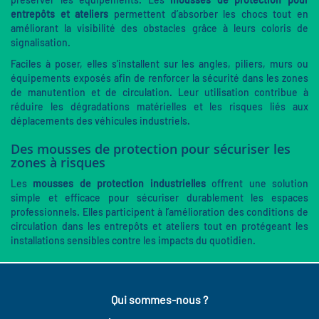
entrepôts et ateliers
permettent d’absorber les chocs tout en
améliorant la visibilité des obstacles grâce à leurs coloris de
signalisation.
Faciles à poser, elles s’installent sur les angles, piliers, murs ou
équipements exposés afin de renforcer la sécurité dans les zones
de manutention et de circulation. Leur utilisation contribue à
réduire les dégradations matérielles et les risques liés aux
déplacements des véhicules industriels.
Des mousses de protection pour sécuriser les
zones à risques
Les
mousses de protection industrielles
offrent une solution
simple et efficace pour sécuriser durablement les espaces
professionnels. Elles participent à l’amélioration des conditions de
circulation dans les entrepôts et ateliers tout en protégeant les
installations sensibles contre les impacts du quotidien.
Qui sommes-nous ?