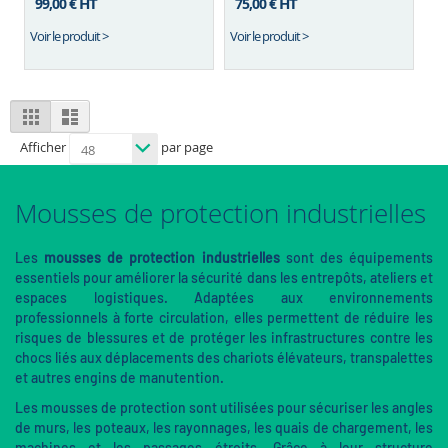
HT
HT
99,00 €
75,00 €
Voir le produit >
Voir le produit >
View
Grid
List
as
Afficher
par page
Mousses de protection industrielles
Les
mousses de protection industrielles
sont des équipements
essentiels pour améliorer la sécurité dans les entrepôts, ateliers et
espaces logistiques. Adaptées aux environnements
professionnels à forte circulation, elles permettent de réduire les
risques de blessures et de protéger les infrastructures contre les
chocs liés aux déplacements des chariots élévateurs, transpalettes
et autres engins de manutention.
Les mousses de protection sont utilisées pour sécuriser les angles
de murs, les poteaux, les rayonnages, les quais de chargement, les
machines et les passages étroits. Grâce à leur structure