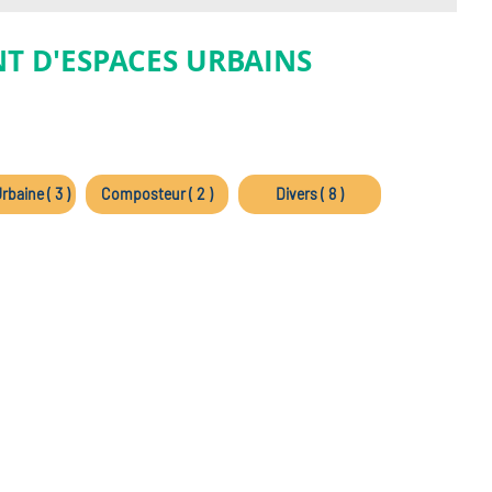
T D'ESPACES URBAINS
rbaine ( 3 )
Composteur ( 2 )
Divers ( 8 )