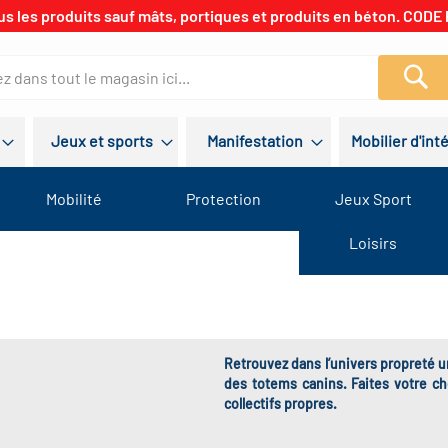
us les produits sauf mâts, portiques et produits en béton. CODE 
Re
Jeux et sports
Manifestation
Mobilier d'int
Mobilité
Protection
Jeux Sport
Loisirs
Retrouvez dans l’univers propreté un
des totems canins. Faites votre c
collectifs propres.