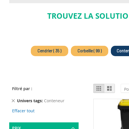
TROUVEZ LA SOLUTIO
Cendrier ( 35 )
Corbeille ( 99 )
Contene
View
Grid
List
Filtré par :
as
Remove
Univers tags
Conteneur
This
Effacer tout
Item
PRIX