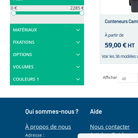
0 €
2285 €
Conteneurs Cam
MATÉRIAUX
À partir de
FIXATIONS
59,00 €
HT
OPTIONS
Voir les 36 modèles 
VOLUMES
Afficher
COULEURS 1
Qui sommes-nous ?
Aide
À propos de nous
Nous contacter
Article - Guides
Adresse :