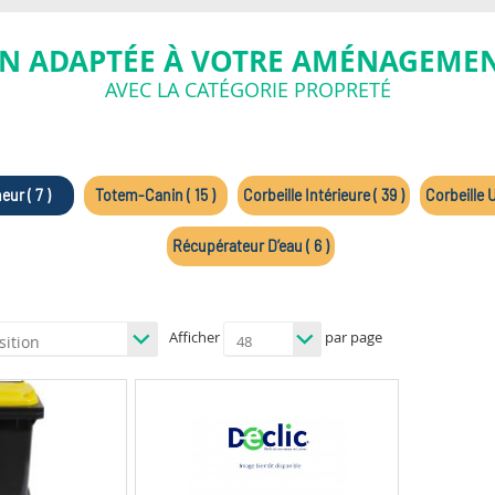
N ADAPTÉE À VOTRE AMÉNAGEMEN
AVEC LA CATÉGORIE PROPRETÉ
ur ( 7 )
Totem-Canin ( 15 )
Corbeille Intérieure ( 39 )
Corbeille U
Récupérateur D’eau ( 6 )
Afficher
par page