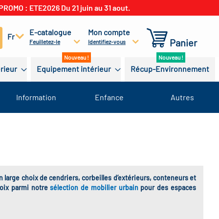
PROMO : ETE2026 Du 21 juin au 31 aout.
E-catalogue
Mon compte
cherchez
Fr
Panier
Feuilletez-le
Identifiez-vous
érieur
Equipement intérieur
Récup-Environnement
Information
Enfance
Autres
 large choix de cendriers, corbeilles d’extérieurs, conteneurs et
hoix parmi notre
sélection de mobilier urbain
pour des espaces