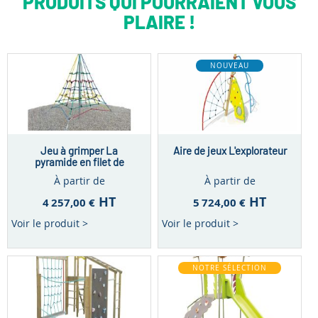
PRODUITS QUI POURRAIENT VOUS
PLAIRE !
NOUVEAU
Jeu à grimper La
Aire de jeux L'explorateur
pyramide en filet de
cordes - 3 à 12 ans
À partir de
À partir de
HT
HT
4 257,00 €
5 724,00 €
Voir le produit >
Voir le produit >
NOTRE SÉLECTION