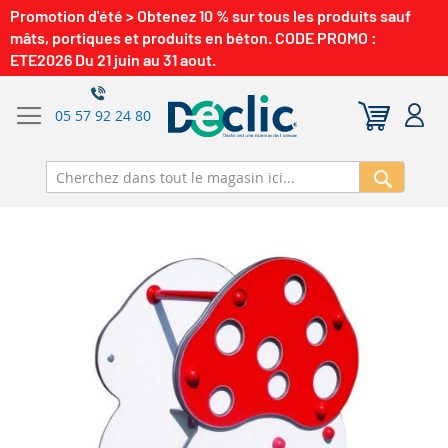
Promotion d'été > Obtenez 10 % sur tous les produits sauf
mâts, portiques et produits en béton. CODE PROMO :
ETE2026 Du 21 juin au 31 aout.
05 57 92 24 80
Recherch