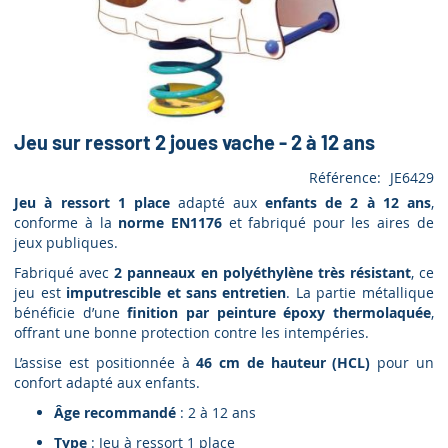
Jeu sur ressort 2 joues vache - 2 à 12 ans
Référence
JE6429
Jeu à ressort 1 place
adapté aux
enfants de 2 à 12 ans
,
conforme à la
norme EN1176
et fabriqué pour les aires de
jeux publiques.
Fabriqué avec
2 panneaux en polyéthylène très résistant
, ce
jeu est
imputrescible et sans entretien
. La partie métallique
bénéficie d’une
finition par peinture époxy thermolaquée
,
offrant une bonne protection contre les intempéries.
L’assise est positionnée à
46 cm de hauteur (HCL)
pour un
confort adapté aux enfants.
Âge recommandé
: 2 à 12 ans
Type
: Jeu à ressort 1 place