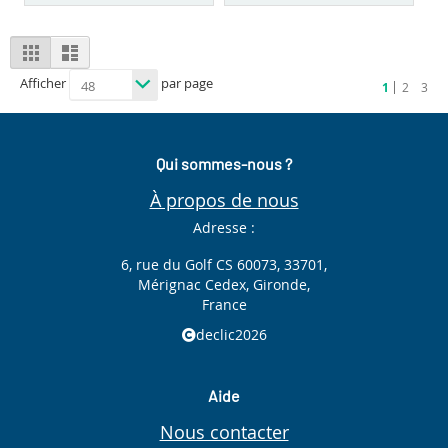
View
Grid
List
as
Afficher
par page
Vous
Page
Page
Page
1
2
3
êtes
en
train
de
lire
Qui sommes-nous ?
la
page
À propos de nous
Adresse :
6, rue du Golf CS 60073, 33701,
Mérignac Cedex, Gironde,
France
declic2026
Aide
Nous contacter