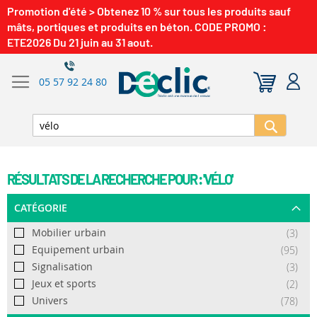
Promotion d'été > Obtenez 10 % sur tous les produits sauf
mâts, portiques et produits en béton. CODE PROMO :
ETE2026 Du 21 juin au 31 aout.
05 57 92 24 80
Recherch
RÉSULTATS DE LA RECHERCHE POUR : 'VÉLO'
CATÉGORIE
Mobilier urbain
article
3
Equipement urbain
articles
95
Signalisation
article
3
Jeux et sports
article
2
Univers
articles
78