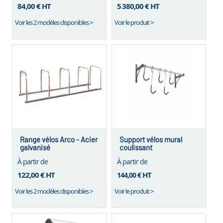
84,00 €
HT
5 380,00 €
HT
Voir les 2 modèles disponibles >
Voir le produit >
Range vélos Arco - Acier
Support vélos mural
galvanisé
coulissant
À partir de
À partir de
122,00 €
HT
HT
144,00 €
Voir les 2 modèles disponibles >
Voir le produit >