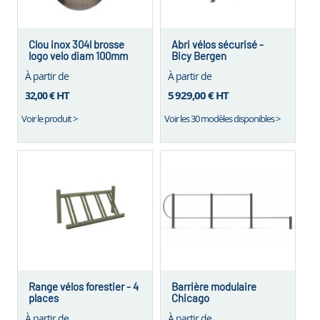
Clou inox 304l brosse
Abri vélos sécurisé -
logo velo diam 100mm
Bicy Bergen
À partir de
À partir de
HT
5 929,00 €
HT
32,00 €
Voir le produit >
Voir les 30 modèles disponibles >
Range vélos forestier - 4
Barrière modulaire
places
Chicago
À partir de
À partir de