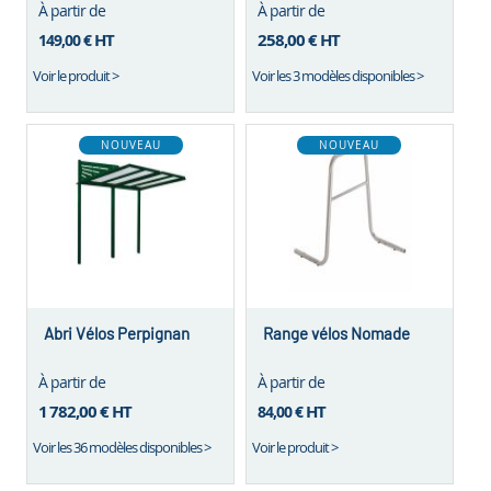
À partir de
À partir de
MODELE NEGATIF
MODELE POSITIF
HT
258,00 €
HT
149,00 €
Voir le produit >
Voir les 3 modèles disponibles >
NOUVEAU
NOUVEAU
Abri Vélos Perpignan
Range vélos Nomade
À partir de
À partir de
1 782,00 €
HT
HT
84,00 €
Voir les 36 modèles disponibles >
Voir le produit >