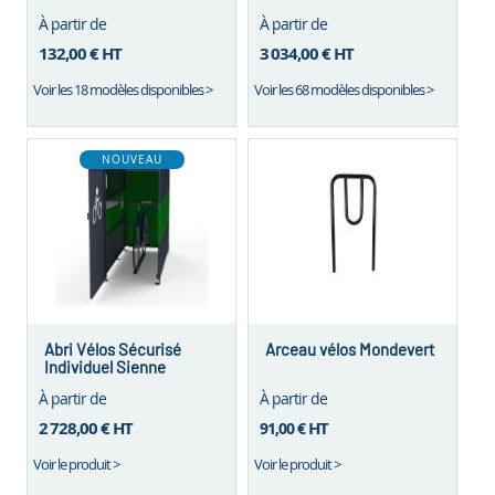
À partir de
À partir de
132,00 €
HT
3 034,00 €
HT
Voir les 18 modèles disponibles >
Voir les 68 modèles disponibles >
NOUVEAU
Abri Vélos Sécurisé
Arceau vélos Mondevert
Individuel Sienne
À partir de
À partir de
2 728,00 €
HT
HT
91,00 €
Voir le produit >
Voir le produit >