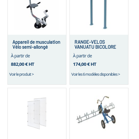
la
page
Appareil de musculation
RANGE-VELOS
Vélo semi-allongé
VANUATU BICOLORE
À partir de
À partir de
882,00 €
HT
174,00 €
HT
Voir le produit >
Voir les 6 modèles disponibles >