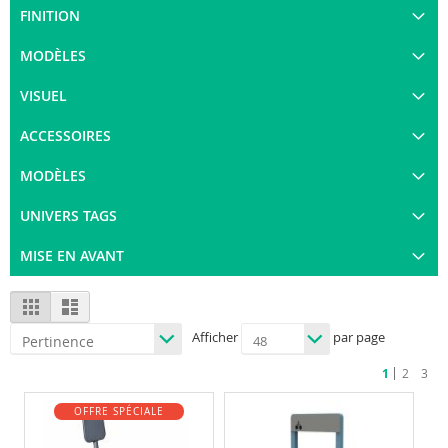
FINITION
MODÈLES
VISUEL
ACCESSOIRES
MODÈLES
UNIVERS TAGS
MISE EN AVANT
View
Grid
List
as
Afficher
par page
Vous
Page
Page
Page
1
2
3
êtes
en
train
OFFRE SPÉCIALE
de
lire