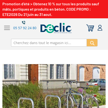
Promotion d'été > Obtenez 10 % sur tous les produits sauf
mâts, portiques et produits en béton. CODE PROMO :
ETE2026 Du 21 juin au 31 aout.
05 57 92 24 80
Recherch