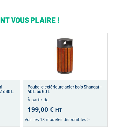
NT VOUS PLAIRE !
ri
Poubelle extérieure acier bois Shangaï -
2 x 60 L
40 L ou 60 L
À partir de
199,00 €
HT
Voir les 18 modèles disponibles >