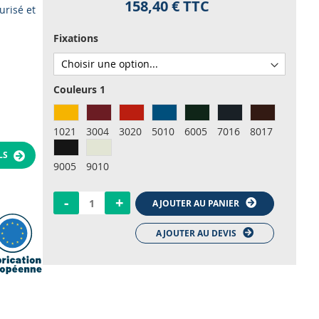
158,40 €
TTC
urisé et
.
Fixations
Couleurs 1
1021
3004
3020
5010
6005
7016
8017
ILS
9005
9010
-
+
AJOUTER AU PANIER
AJOUTER AU DEVIS