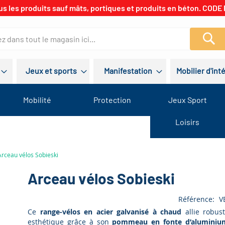
us les produits sauf mâts, portiques et produits en béton. CODE 
Re
Jeux et sports
Manifestation
Mobilier d'int
Mobilité
Protection
Jeux Sport
Loisirs
Arceau vélos Sobieski
Arceau vélos Sobieski
Référence
V
Ce
range-vélos en acier galvanisé à chaud
allie robust
esthétique grâce à son
pommeau en fonte d’aluminiu