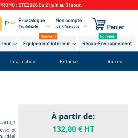
PROMO : ETE2026 Du 21 juin au 31 aout.
E-catalogue
Mon compte
cherchez
Fr
Panier
Feuilletez-le
Identifiez-vous
érieur
Equipement intérieur
Récup-Environnement
Information
Enfance
Autres
À partir de:
E3813_1
132,00 €
HT
esse et
m
. Idéal