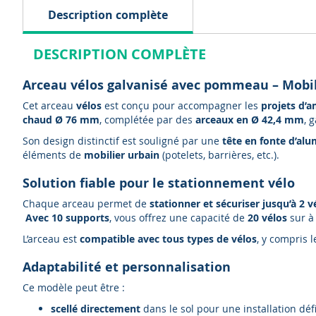
Description complète
DESCRIPTION COMPLÈTE
Arceau vélos galvanisé avec pommeau – Mobili
Cet
arceau
vélos
est conçu pour accompagner les
projets d’
chaud Ø 76 mm
, complétée par des
arceaux en Ø 42,4 mm
, 
Son design distinctif est souligné par une
tête en fonte d’al
éléments de
mobilier urbain
(potelets, barrières, etc.).
Solution fiable pour le stationnement vélo
Chaque arceau permet de
stationner et sécuriser jusqu’à 2 v
Avec 10 supports
, vous offrez une capacité de
20 vélos
sur à
L’arceau est
compatible avec tous types de vélos
, y compris 
Adaptabilité et personnalisation
Ce modèle peut être :
scellé directement
dans le sol pour une installation défi