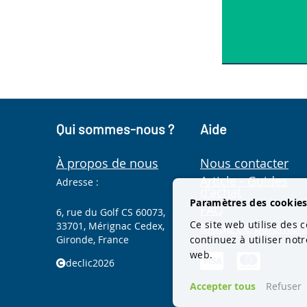
Qui sommes-nous ?
Aide
À propos de nous
Nous contacter
Article - Guides
Adresse :
d'achat
Paramètres des cookie
FAQ
6, rue du Golf CS 60073,
Ce site web utilise des c
33701, Mérignac Cedex,
Mode de paiemen
Gironde, France
continuez à utiliser not
web.
declic2026
Accepter tous
Refuser