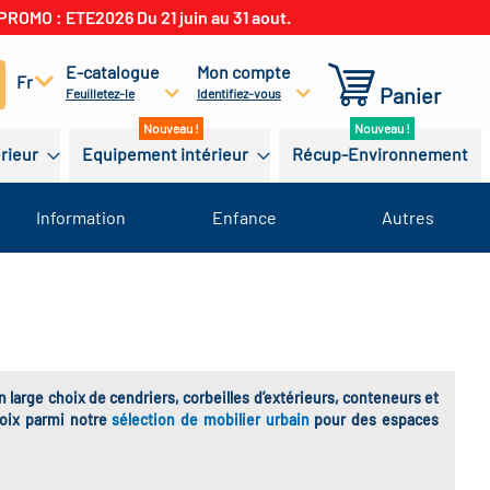
PROMO : ETE2026 Du 21 juin au 31 aout.
E-catalogue
Mon compte
cherchez
Fr
Panier
Feuilletez-le
Identifiez-vous
érieur
Equipement intérieur
Récup-Environnement
Information
Enfance
Autres
 large choix de cendriers, corbeilles d’extérieurs, conteneurs et
hoix parmi notre
sélection de mobilier urbain
pour des espaces