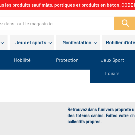
us les produits sauf mâts, portiques et produits en béton. CODE 
Re
Jeux et sports
Manifestation
Mobilier d'int
Mobilité
Protection
Jeux Sport
Loisirs
Retrouvez dans l’univers propreté un
des totems canins. Faites votre c
collectifs propres.