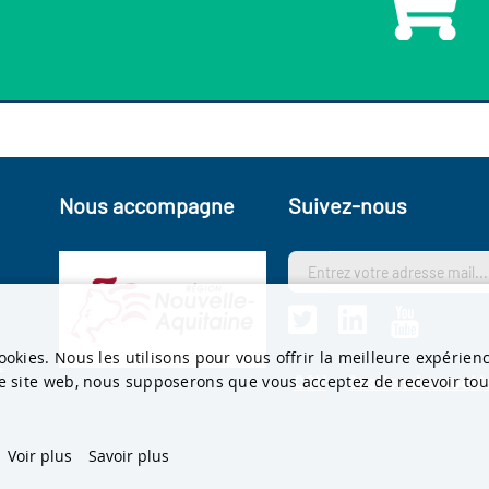
Nous accompagne
Suivez-nous
s
ookies. Nous les utilisons pour vous offrir la meilleure expérien
t
re site web, nous supposerons que vous acceptez de recevoir tous
CGV
Gestion des cooki
Voir plus
Savoir plus