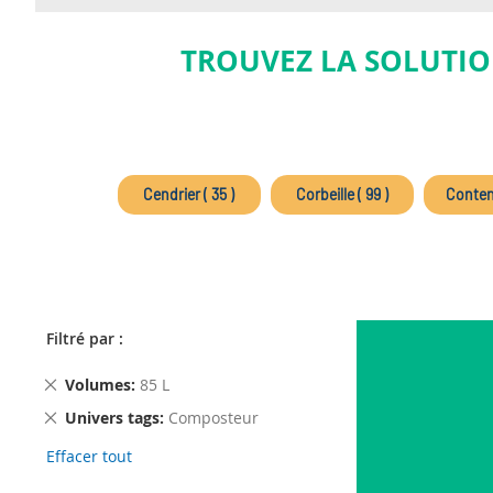
TROUVEZ LA SOLUTIO
Cendrier ( 35 )
Corbeille ( 99 )
Contene
Filtré par :
Remove
Volumes
85 L
This
Remove
Univers tags
Composteur
Item
This
Effacer tout
Item