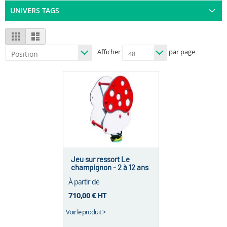
UNIVERS TAGS
View
Grid
List
as
Afficher
par page
Jeu sur ressort Le
champignon - 2 à 12 ans
À partir de
710,00 €
HT
Voir le produit >