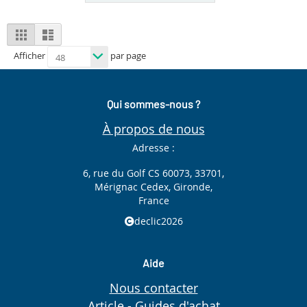
View
Grid
List
as
Afficher
par page
Qui sommes-nous ?
À propos de nous
Adresse :
6, rue du Golf CS 60073, 33701,
Mérignac Cedex, Gironde,
France
declic2026
Aide
Nous contacter
Article - Guides d'achat