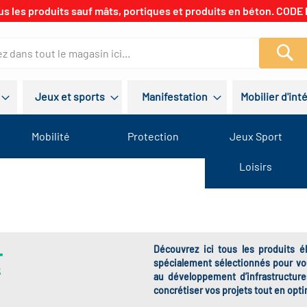
us les produits sauf mâts, portiques et produits en béton. CODE 
Re
Jeux et sports
Manifestation
Mobilier d'int
Mobilité
Protection
Jeux Sport
Loisirs
+
Découvrez ici tous les produits 
spécialement sélectionnés pour vo
S
au développement d’infrastructure
concrétiser vos projets tout en opt