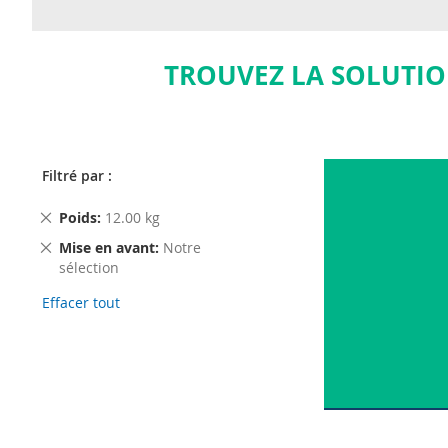
TROUVEZ LA SOLUTIO
Filtré par :
Remove
Poids
12.00 kg
This
Remove
Mise en avant
Notre
Item
This
sélection
Item
Effacer tout