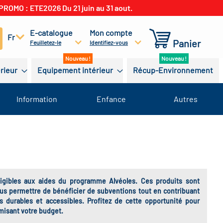
PROMO : ETE2026 Du 21 juin au 31 aout.
E-catalogue
Mon compte
cherchez
Fr
Panier
Feuilletez-le
Identifiez-vous
érieur
Equipement intérieur
Récup-Environnement
Information
Enfance
Autres
éligibles aux aides du programme Alvéoles. Ces produits sont
us permettre de bénéficier de subventions tout en contribuant
s durables et accessibles. Profitez de cette opportunité pour
imisant votre budget.