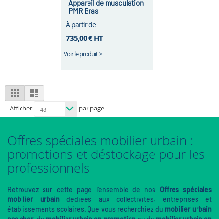
Appareil de musculation
PMR Bras
À partir de
735,00 €
HT
Voir le produit >
View
Grid
List
as
Afficher
par page
Offres spéciales mobilier urbain :
promotions et déstockage pour les
professionnels
Retrouvez sur cette page l’ensemble de nos
Offres spéciales
mobilier urbain
dédiées aux collectivités, entreprises et
établissements scolaires. Que vous recherchiez du
mobilier urbain
pas cher
, du
mobilier urbain en promotion
ou du
mobilier urbain en