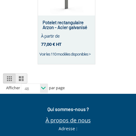
Potelet rectangulaire
Arzon - Acier galvanisé
À partir de
77,00 €
HT
Voir les 110 modèles disponibles >
View
Grid
List
as
Afficher
par page
Qui sommes-nous ?
À propos de nous
Adresse :