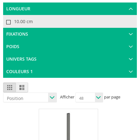
LONGUEUR
10.00 cm
FIXATIONS
POIDS
UNIVERS TAGS
COULEURS 1
View
Grid
List
as
Afficher
par page