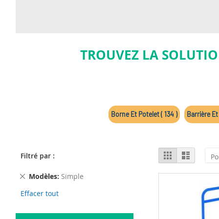
TROUVEZ LA SOLUTIO
Borne Et Potelet ( 134 )
Barrière Et
View
Grid
List
Filtré par :
as
Remove
Modèles
Simple
This
Effacer tout
Item