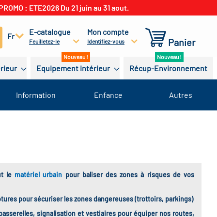
PROMO : ETE2026 Du 21 juin au 31 aout.
E-catalogue
Mon compte
cherchez
Fr
Panier
Feuilletez-le
Identifiez-vous
érieur
Equipement intérieur
Récup-Environnement
Information
Enfance
Autres
ut le
matériel urbain
pour baliser des zones à risques de vos
ôtures pour sécuriser les zones dangereuses (trottoirs, parkings)
sserelles, signalisation et vestiaires pour équiper nos routes,