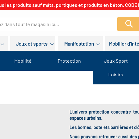
us les produits sauf mâts, portiques et produits en béton. CODE 
Re
Jeux et sports
Manifestation
Mobilier d'int
Mobilité
Protection
Jeux Sport
Loisirs
L’univers protection concentre to
espaces urbains.
Les bornes, potelets barrières et cl
Nous pouvons retrouver aussi des pa