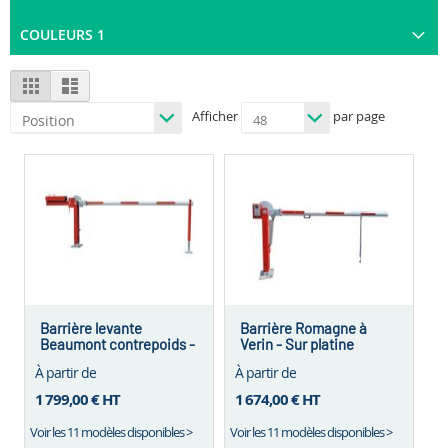
COULEURS 1
View
Grid
List
as
Afficher
par page
Barrière levante
Barrière Romagne à
Beaumont contrepoids -
Verin - Sur platine
Sur platine
À partir de
À partir de
1 799,00 €
HT
1 674,00 €
HT
Voir les 11 modèles disponibles >
Voir les 11 modèles disponibles >