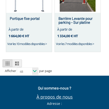
Portique fixe portal
Barrière Levante pour
parking - Sur platine
À partir de
À partir de
1 664,00 €
HT
1 334,00 €
HT
Voir les 10 modèles disponibles >
Voir les 7 modèles disponibles >
View
Grid
List
as
Afficher
par page
Qui sommes-nous ?
À propos de nous
Adresse :