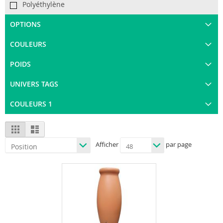
Polyéthylène
OPTIONS
COULEURS
POIDS
UNIVERS TAGS
COULEURS 1
View
Grid
List
as
Afficher
par page