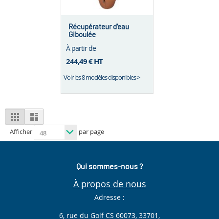
Récupérateur d'eau
Giboulée
À partir de
244,49 €
HT
Voir les 8 modèles disponibles >
View
Grid
List
as
Afficher
par page
Qui sommes-nous ?
À propos de nous
Adresse :
6, rue du Golf CS 60073, 33701,