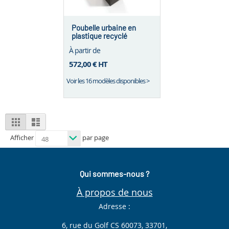
Poubelle urbaine en
plastique recyclé
Asmara – 130 L / tri
À partir de
sélectif
572,00 €
HT
Voir les 16 modèles disponibles >
View
Grid
List
as
Afficher
par page
Qui sommes-nous ?
À propos de nous
Adresse :
6, rue du Golf CS 60073, 33701,