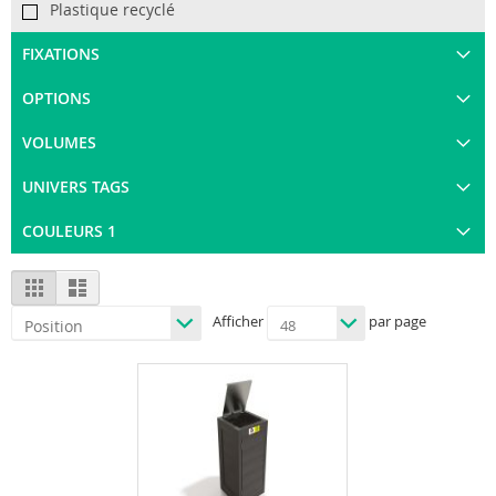
Plastique recyclé
FIXATIONS
OPTIONS
VOLUMES
UNIVERS TAGS
COULEURS 1
View
Grid
List
as
Afficher
par page