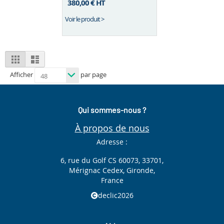
380,00 €
HT
Voir le produit >
View
Grid
List
as
Afficher
par page
Qui sommes-nous ?
À propos de nous
Adresse :
6, rue du Golf CS 60073, 33701,
Mérignac Cedex, Gironde,
France
declic2026