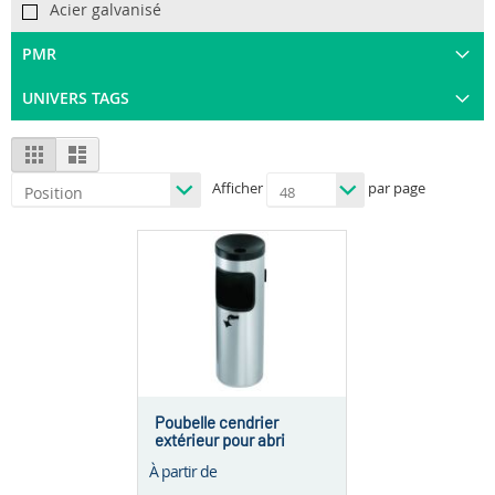
Acier galvanisé
PMR
UNIVERS TAGS
View
Grid
List
as
Afficher
par page
Poubelle cendrier
extérieur pour abri
fumeurs – 10 L
À partir de