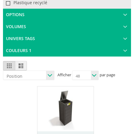
Plastique recyclé
OPTIONS
VOLUMES
UNIVERS TAGS
COULEURS 1
View
Grid
List
as
Afficher
par page