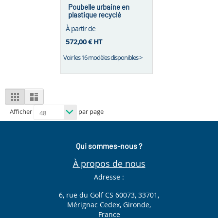
Poubelle urbaine en
plastique recyclé
Asmara – 130 L / tri
À partir de
sélectif
572,00 €
HT
Voir les 16 modèles disponibles >
View
Grid
List
as
Afficher
par page
Qui sommes-nous ?
À propos de nous
Adresse :
6, rue du Golf CS 60073, 33701,
Mérignac Cedex, Gironde,
France