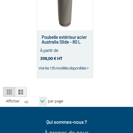
Poubelle extérieur acier
Australia Slide - 80 L
À partir de
398,00 €
HT
Voir les 135 modèles disponibles >
View
Grid
List
as
Afficher
par page
Qui sommes-nous ?
À propos de nous