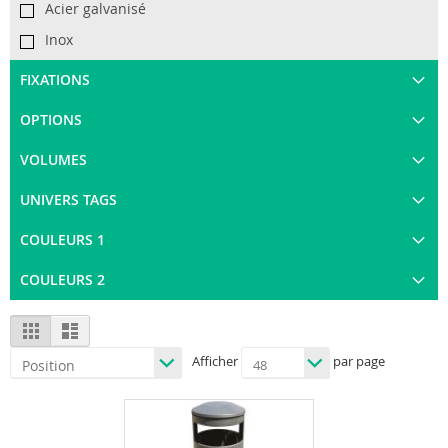
Acier galvanisé
Inox
FIXATIONS
OPTIONS
VOLUMES
UNIVERS TAGS
COULEURS 1
COULEURS 2
View
Grid
List
as
Afficher
par page