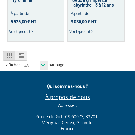
Tyrolienne
Jeux à grimper Le
labyrinthe - 3 à 12 ans
À partir de
À partir de
6 625,00 €
HT
3 036,00 €
HT
Voir le produit >
Voir le produit >
View
Grid
List
as
Afficher
par page
Qui sommes-nous ?
À propos de nous
Adresse :
6, rue du Golf CS 60073, 33701,
Mérignac Cedex, Gironde,
France