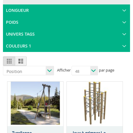
LONGUEUR
POIDS
UNIVERS TAGS
COULEURS 1
View
Grid
List
as
Afficher
par page