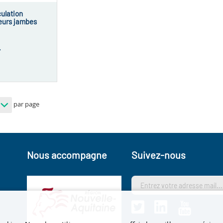
ulation
seurs jambes
T
par page
Nous accompagne
Suivez-nous
s