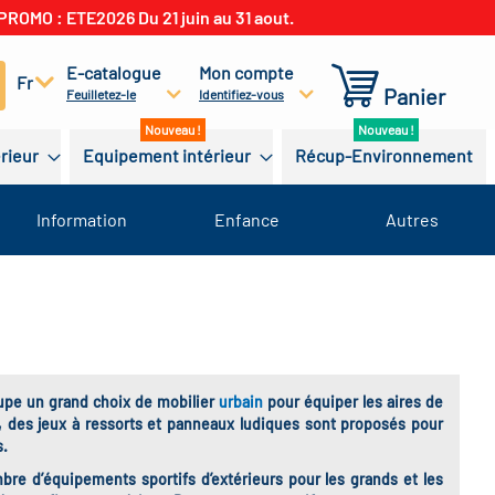
PROMO : ETE2026 Du 21 juin au 31 aout.
E-catalogue
Mon compte
cherchez
Fr
Panier
Feuilletez-le
Identifiez-vous
érieur
Equipement intérieur
Récup-Environnement
Information
Enfance
Autres
roupe un grand choix de mobilier
urbain
pour équiper les aires de
, des jeux à ressorts et panneaux ludiques sont proposés pour
s.
re d’équipements sportifs d’extérieurs pour les grands et les