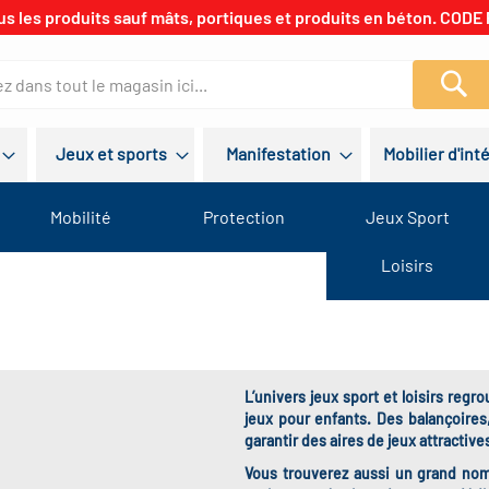
us les produits sauf mâts, portiques et produits en béton. CODE 
Re
Jeux et sports
Manifestation
Mobilier d'int
Mobilité
Protection
Jeux Sport
Loisirs
L’univers jeux sport et loisirs reg
jeux pour enfants. Des balançoires
garantir des aires de jeux attractive
Vous trouverez aussi un grand nomb