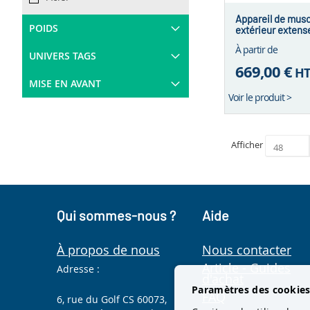
Appareil de musc
POIDS
extérieur exten
À partir de
UNIVERS TAGS
669,00 €
H
MISE EN AVANT
Voir le produit >
Afficher
Qui sommes-nous ?
Aide
À propos de nous
Nous contacter
Article - Guides
Adresse :
d'achat
Paramètres des cookie
FAQ
6, rue du Golf CS 60073,