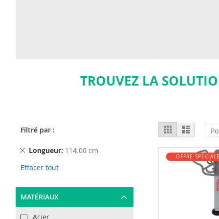
TROUVEZ LA SOLUTIO
View
Grid
List
Filtré par :
as
Remove
Longueur
114.00 cm
OFFRE SPÉCIAL
This
Effacer tout
Item
MATÉRIAUX
Acier