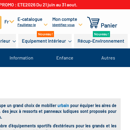
PROMO : ETE2026 Du 21 juin au 31 aout.
E-catalogue
Mon compte
cherchez
Fr
Panier
Feuilletez-le
Identifiez-vous
érieur
Equipement intérieur
Récup-Environnement
Information
Enfance
Autres
roupe un grand choix de mobilier
urbain
pour équiper les aires de
, des jeux à ressorts et panneaux ludiques sont proposés pour
s.
re d’équipements sportifs d’extérieurs pour les grands et les