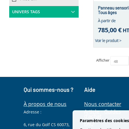
Panneau sensorie
UNIVERS TAGS
Tous âges
À partir de
785,00 €
H
Voir le produit >
Afficher
Qui sommes-nous ?
Aide
À propos de nous
Nous contacter
Article - Guides
Adresse :
d'achat
Paramètres des cookie
FAQ
6, rue du Golf CS 60073,