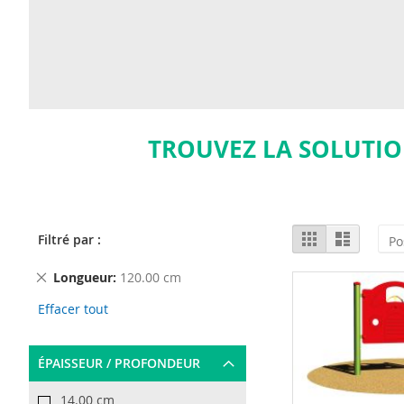
TROUVEZ LA SOLUTIO
View
Grid
List
Filtré par :
as
Remove
Longueur
120.00 cm
This
Effacer tout
Item
ÉPAISSEUR / PROFONDEUR
14.00 cm