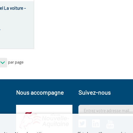
l La voiture -
T
par page
Nous accompagne
Suivez-nous
s