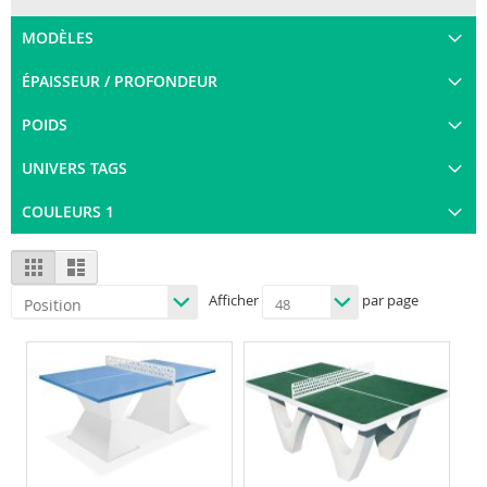
MODÈLES
ÉPAISSEUR / PROFONDEUR
POIDS
UNIVERS TAGS
COULEURS 1
View
Grid
List
as
Afficher
par page