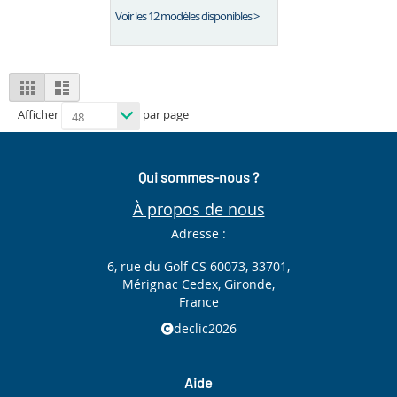
Voir les 12 modèles disponibles >
View
Grid
List
as
Afficher
par page
Qui sommes-nous ?
À propos de nous
Adresse :
6, rue du Golf CS 60073, 33701,
Mérignac Cedex, Gironde,
France
declic2026
Aide