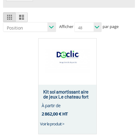
View
Grid
List
as
Afficher
par page
Kit sol amortissant aire
de jeux Le chateau fort
À partir de
2 862,00 €
HT
Voir le produit >