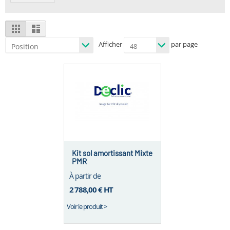
View
Grid
List
as
Afficher
par page
Kit sol amortissant Mixte
PMR
À partir de
2 788,00 €
HT
Voir le produit >