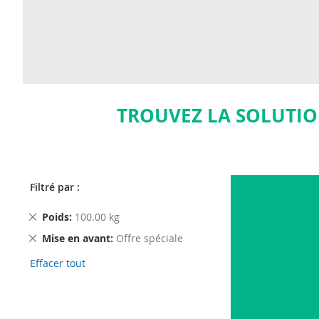
TROUVEZ LA SOLUTIO
Filtré par :
Remove
Poids
100.00 kg
This
Remove
Mise en avant
Offre spéciale
Item
This
Effacer tout
Item