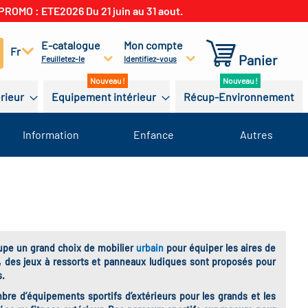
PROMO : ETE2026 Du 21 juin au 31 aout.
E-catalogue
Mon compte
cherchez
Fr
Panier
Feuilletez-le
Identifiez-vous
érieur
Equipement intérieur
Récup-Environnement
Information
Enfance
Autres
roupe un grand choix de mobilier
urbain
pour équiper les aires de
, des jeux à ressorts et panneaux ludiques sont proposés pour
s.
re d’équipements sportifs d’extérieurs pour les grands et les