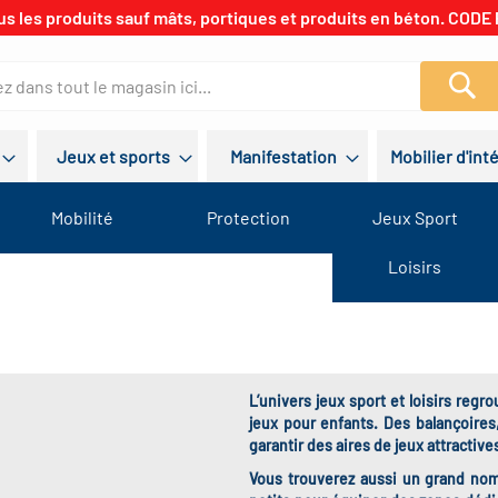
us les produits sauf mâts, portiques et produits en béton. CODE 
Re
Jeux et sports
Manifestation
Mobilier d'int
Mobilité
Protection
Jeux Sport
Loisirs
L’univers jeux sport et loisirs reg
jeux pour enfants. Des balançoires
garantir des aires de jeux attractive
Vous trouverez aussi un grand nomb