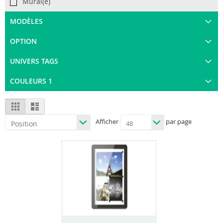
Mural(e)
MODÈLES
OPTION
UNIVERS TAGS
COULEURS 1
View
Grid
List
as
Afficher
par page