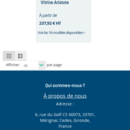
Vitrine Aristote
À partir de
237,92 €
HT
Voir les 16 modèles disponibles >
View
Grid
List
as
Afficher
par page
Qui sommes-nous ?
À propos de nous
Adresse :
6, rue du Golf CS 60073, 33701,
Mérignac Cedex, Gironde,
France