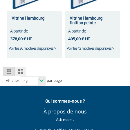
Vitrine Hambourg
Vitrine Hambourg
finition peinte
À partir de
À partir de
378,00 €
HT
405,00 €
HT
Voir les 36 modèles disponibles >
Voir les 42 modèles disponibles >
View
Grid
List
as
Afficher
par page
Qui sommes-nous ?
À propos de nous
Adresse :