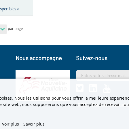
isponibles >
par page
Nous accompagne
Suivez-nous
s
ookies. Nous les utilisons pour vous offrir la meilleure expérien
t
re site web, nous supposerons que vous acceptez de recevoir tous
CGV
Gestion des cooki
Voir plus
Savoir plus