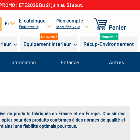
PROMO : ETE2026 Du 21 juin au 31 aout.
E-catalogue
Mon compte
cherchez
Fr
Panier
Feuilletez-le
Identifiez-vous
érieur
Equipement intérieur
Récup-Environnement
Information
Enfance
Autres
ive de produits fabriqués en France et en Europe. Choisir des
st opter pour des produits conformes à des normes de qualité et
t ainsi une fiabilité optimale pour tous.