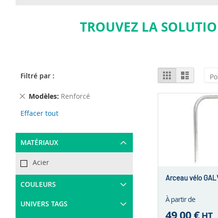
TROUVEZ LA SOLUTIO
View
Grid
List
Filtré par :
as
Remove
Modèles
Renforcé
This
Effacer tout
Item
MATÉRIAUX
Acier
Arceau vélo GAL
COULEURS
À partir de
UNIVERS TAGS
49,00 €
HT