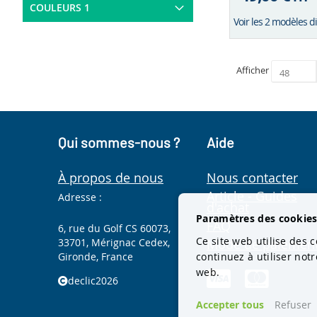
COULEURS 1
Voir les 2 modèles d
Afficher
Qui sommes-nous ?
Aide
À propos de nous
Nous contacter
Article - Guides
Adresse :
d'achat
Paramètres des cookie
FAQ
6, rue du Golf CS 60073,
Ce site web utilise des c
33701, Mérignac Cedex,
Mode de paiemen
continuez à utiliser not
Gironde, France
web.
declic2026
Accepter tous
Refuser