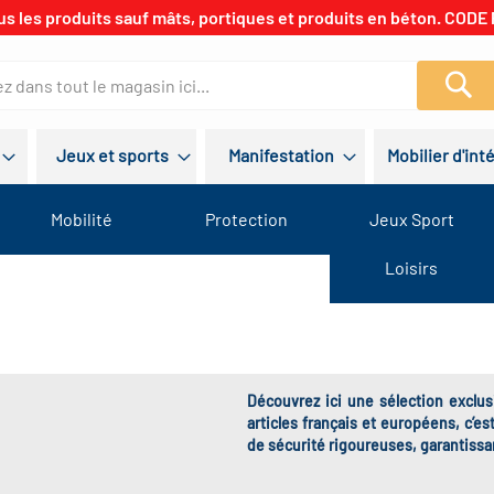
us les produits sauf mâts, portiques et produits en béton. CODE 
Re
Jeux et sports
Manifestation
Mobilier d'int
Mobilité
Protection
Jeux Sport
Loisirs
Découvrez ici une sélection exclus
articles français et européens, c’e
de sécurité rigoureuses, garantissan