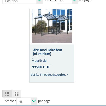
Abri modulaire brut
(aluminium)
À partir de
995,00 €
HT
Voir les 6 modèles disponibles >
View
Grid
List
as
Afficher
par page