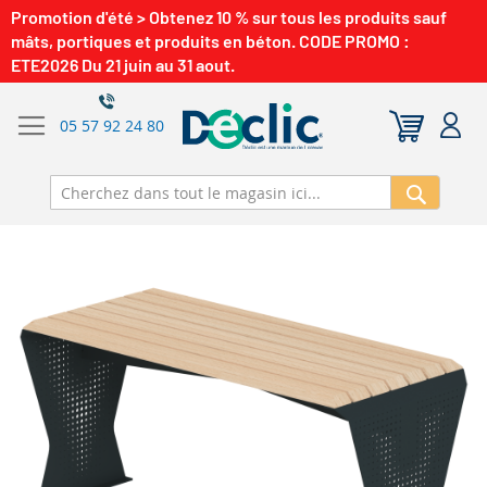
Promotion d'été > Obtenez 10 % sur tous les produits sauf
mâts, portiques et produits en béton. CODE PROMO :
ETE2026 Du 21 juin au 31 aout.
05 57 92 24 80
Recherch