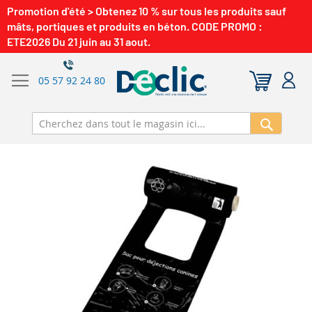
Promotion d'été > Obtenez 10 % sur tous les produits sauf
mâts, portiques et produits en béton. CODE PROMO :
ETE2026 Du 21 juin au 31 aout.
05 57 92 24 80
Recherch