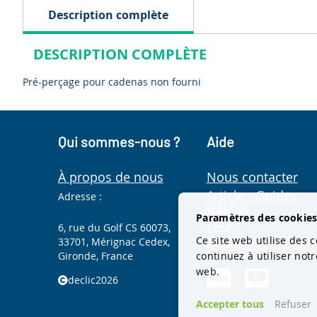
Description complète
DESCRIPTION COMPLÈTE
Pré-perçage pour cadenas non fourni
Qui sommes-nous ?
Aide
À propos de nous
Nous contacter
Article - Guides
Adresse :
d'achat
Paramètres des cookie
FAQ
6, rue du Golf CS 60073,
Ce site web utilise des c
33701, Mérignac Cedex,
Mode de paiemen
Gironde, France
continuez à utiliser not
web.
declic2026
Accepter tous
Refuser