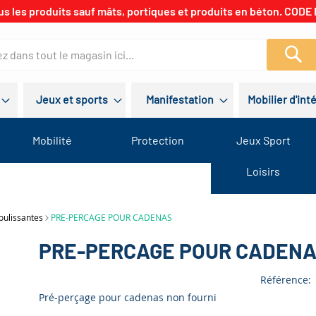
us les produits sauf mâts, portiques et produits en béton. CODE 
Re
Jeux et sports
Manifestation
Mobilier d'int
Mobilité
Protection
Jeux Sport
Loisirs
oulissantes
PRE-PERCAGE POUR CADENAS
PRE-PERCAGE POUR CADEN
Référence
Pré-perçage pour cadenas non fourni