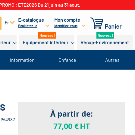
PROMO : ETE2026 Du 21 juin au 31 aout.
E-catalogue
Mon compte
cherchez
Fr
Panier
Feuilletez-le
Identifiez-vous
érieur
Equipement intérieur
Récup-Environnement
Information
Enfance
Autres
AS
À partir de:
PA4987
77,00 €
HT