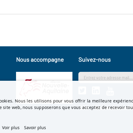
Nous accompagne
Suivez-nous
s
ookies. Nous les utilisons pour vous offrir la meilleure expérien
t
re site web, nous supposerons que vous acceptez de recevoir tous
CGV
Gestion des cooki
Voir plus
Savoir plus