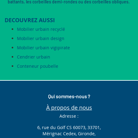
battants, les corbeilles demi-rondes ou des corbeilles obliques.
DECOUVREZ AUSSI
Mobilier urbain recyclé
Mobilier urbain design
Mobilier urbain vigipirate
Cendrier urbain
Conteneur poubelle
Qui sommes-nous ?
À propos de nous
Adresse :
6, rue du Golf CS 60073, 33701,
Mérignac Cedex, Gironde,