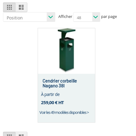
View
Grid
List
as
Afficher
par page
Cendrier corbeille
Nagano 38l
À partir de
259,00 €
HT
Voir les 49 modèles disponibles >
View
Grid
List