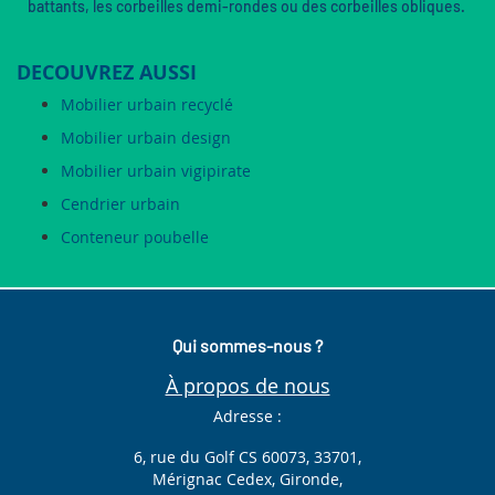
battants, les corbeilles demi-rondes ou des corbeilles obliques.
DECOUVREZ AUSSI
Mobilier urbain recyclé
Mobilier urbain design
Mobilier urbain vigipirate
Cendrier urbain
Conteneur poubelle
Qui sommes-nous ?
À propos de nous
Adresse :
6, rue du Golf CS 60073, 33701,
Mérignac Cedex, Gironde,