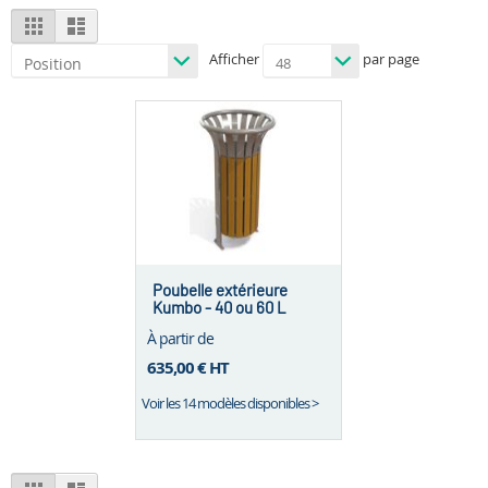
View
Grid
List
as
Afficher
par page
Poubelle extérieure
Kumbo - 40 ou 60 L
À partir de
635,00 €
HT
Voir les 14 modèles disponibles >
View
Grid
List