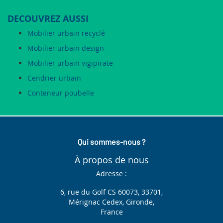
DECOUVREZ AUSSI
Mobilier urbain recyclé
Mobilier urbain design
Mobilier urbain vigipirate
Cendrier urbain
Conteneur poubelle
Qui sommes-nous ?
À propos de nous
Adresse :
6, rue du Golf CS 60073, 33701,
Mérignac Cedex, Gironde,
France