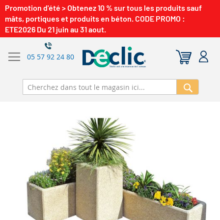
Promotion d'été > Obtenez 10 % sur tous les produits sauf
mâts, portiques et produits en béton. CODE PROMO :
ETE2026 Du 21 juin au 31 aout.
05 57 92 24 80
Recherch