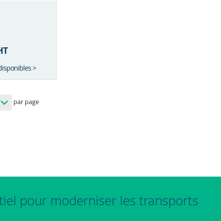
HT
disponibles >
par page
tiel pour moderniser les transports