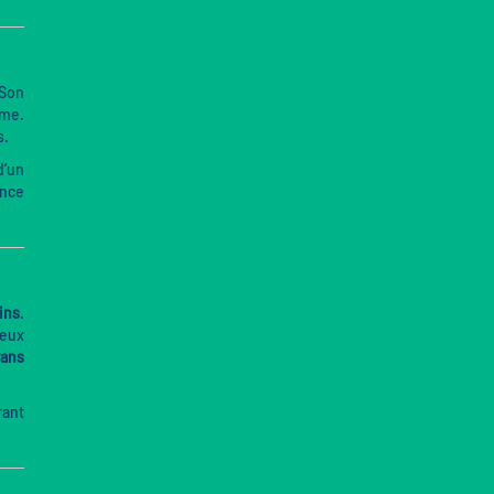
 Son
sme.
s.
d’un
ence
ins
.
jeux
rans
rant