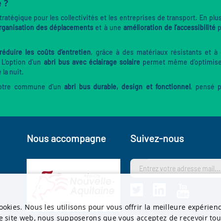
 ?
ratégique pour les collectivités et les entreprises de transport. En plu
rganisation des déplacements
et à une
amélioration de l’accessibilité
p
réduire les coûts d’entretien
, grâce à des matériaux résistants et à
 L’option d’un
abri bus avec éclairage solaire
permet même d’optimise
la nuit.
otre commune d’un
abri bus durable, design et fonctionnel
, pensé 
Nous accompagne
Suivez-nous
s
ookies. Nous les utilisons pour vous offrir la meilleure expérien
t
re site web, nous supposerons que vous acceptez de recevoir tous
CGV
Gestion des cooki