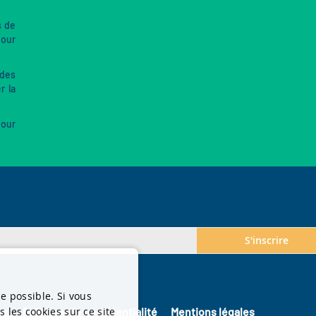
s de
our
 des
r la
pour
S'inscrire
ce possible. Si vous
 les cookies sur ce site
es
Politique de confidentialité
Mentions légales