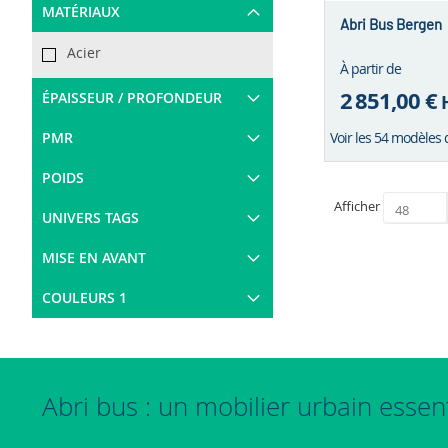
MATÉRIAUX
Abri Bus Bergen
Acier
À partir de
2 851,00 €
ÉPAISSEUR / PROFONDEUR
PMR
Voir les 54 modèles 
POIDS
Afficher
UNIVERS TAGS
MISE EN AVANT
COULEURS 1
Abri bus : un mobilier urbain essen