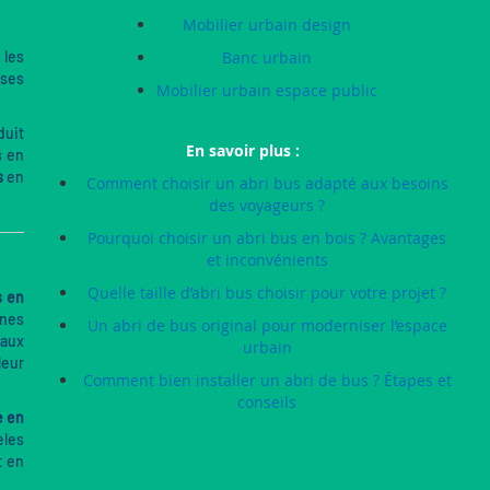
Mobilier urbain design
 les
Banc urbain
ises
Mobilier urbain espace public
duit
En savoir plus :
s en
s
en
Comment choisir un abri bus adapté aux besoins
des voyageurs ?
Pourquoi choisir un abri bus en bois ? Avantages
et inconvénients
Quelle taille d’abri bus choisir pour votre projet ?
s en
ones
Un abri de bus original pour moderniser l’espace
 aux
urbain
leur
Comment bien installer un abri de bus ? Étapes et
conseils
e en
èles
t en