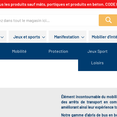
us les produits sauf mâts, portiques et produits en béton. CODE 
Re
Jeux et sports
Manifestation
Mobilier d'int
Mobilité
Protection
Jeux Sport
Loisirs
Élément incontournable du
mobili
des arrêts de transport en co
améliorant ainsi leur expérience to
Notre gamme d’
abris de bus en b