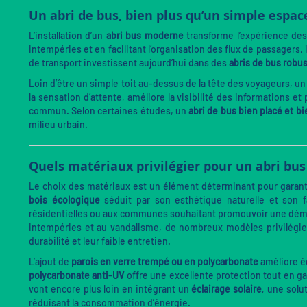
Un abri de bus, bien plus qu’un simple espac
L’installation d’un
abri bus moderne
transforme l’expérience de
intempéries et en facilitant l’organisation des flux de passagers,
de transport investissent aujourd’hui dans des
abris de bus robu
Loin d’être un simple toit au-dessus de la tête des voyageurs, u
la sensation d’attente, améliore la visibilité des informations
commun. Selon certaines études, un
abri de bus bien placé et b
milieu urbain.
Quels matériaux privilégier pour un abri bus
Le choix des matériaux est un élément déterminant pour garan
bois écologique
séduit par son esthétique naturelle et son f
résidentielles ou aux communes souhaitant promouvoir une déma
intempéries et au vandalisme, de nombreux modèles privilégi
durabilité et leur faible entretien.
L’ajout de
parois en verre trempé ou en polycarbonate
améliore ég
polycarbonate anti-UV
offre une excellente protection tout en ga
vont encore plus loin en intégrant un
éclairage solaire
, une solu
réduisant la consommation d’énergie.