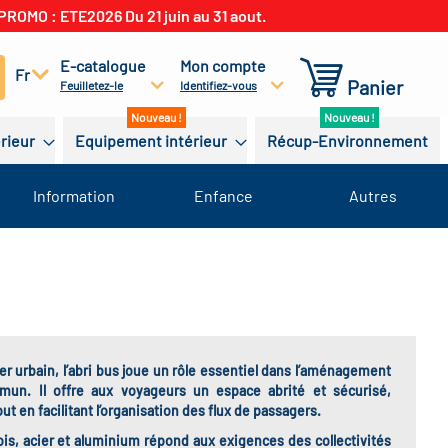
PROMO : ETE2026 Du 21 juin au 31 aout.
E-catalogue
Mon compte
cherchez
Fr
Panier
Feuilletez-le
Identifiez-vous
érieur
Equipement intérieur
Récup-Environnement
Information
Enfance
Autres
er urbain
, l’
abri bus
joue un rôle essentiel dans l’aménagement
mmun. Il offre aux voyageurs un espace
abrité et sécurisé
,
ut en facilitant l’organisation des flux de passagers.
ois, acier et aluminium
répond aux exigences des
collectivités