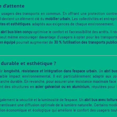
e d’attente
s usagers des transports en commun. En offrant une protection contre
 il devient un élément clé du
mobilier urbain
. Les collectivités et entrepr
stes et esthétiques
, adaptés aux exigences de chaque environnement.
n
abri bus bien conçu
optimise le confort et l’accessibilité des arrêts. Il ré
 et peut même encourager davantage d’usagers à opter pour les transport
ien équipé
pourrait augmenter de
30 % l’utilisation des transports public
 durable et esthétique ?
tir
longévité, résistance et intégration dans l’espace urbain
. Un
abri bu
aible impact environnemental. Il est particulièrement adapté aux z
rche durable. En revanche, pour assurer une résistance maximale face
ent des structures en
acier galvanisé ou en aluminium
, réputées pour 
alement la sécurité et la luminosité de l’espace. Un
abri bus avec toitur
rantissant une diffusion optimale de la lumière naturelle. Certains mod
tion économique et écologique qui améliore le confort des usagers tou