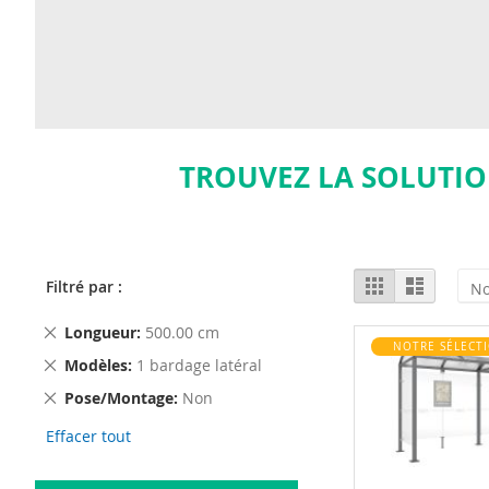
TROUVEZ LA SOLUTIO
View
Grid
List
Filtré par :
as
Remove
Longueur
500.00 cm
NOTRE SÉLECT
This
Remove
Modèles
1 bardage latéral
Item
This
Remove
Pose/Montage
Non
Item
This
Effacer tout
Item