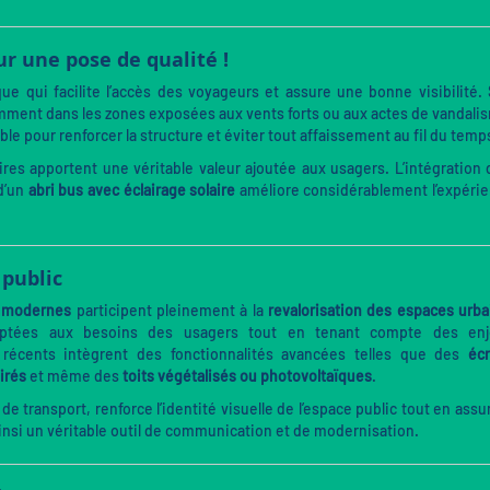
our une pose de qualité !
 qui facilite l’accès des voyageurs et assure une bonne visibilité.
otamment dans les zones exposées aux vents forts ou aux actes de vandali
le pour renforcer la structure et éviter tout affaissement au fil du temp
es apportent une véritable valeur ajoutée aux usagers. L’intégration 
d’un
abri bus avec éclairage solaire
améliore considérablement l’expéri
 public
t modernes
participent pleinement à la
revalorisation des espaces urba
 adaptées aux besoins des usagers tout en tenant compte des en
récents intègrent des fonctionnalités avancées telles que des
éc
irés
et même des
toits végétalisés ou photovoltaïques
.
 de transport, renforce l’identité visuelle de l’espace public tout en assu
ainsi un véritable outil de communication et de modernisation.