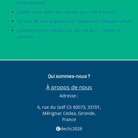
inconvénients
Quelle taille d’abri bus choisir pour votre projet ?
Un abri de bus original pour moderniser l’espace urbain
Comment bien installer un abri de bus ? Étapes et
conseils
Qui sommes-nous ?
À propos de nous
Adresse :
6, rue du Golf CS 60073, 33701,
Mérignac Cedex, Gironde,
France
declic2026