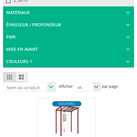
2.50 m
MATÉRIAUX
ÉPAISSEUR / PROFONDEUR
PMR
MISE EN AVANT
COULEURS 1
View
Grid
List
as
Afficher
par page
NOUVEAU