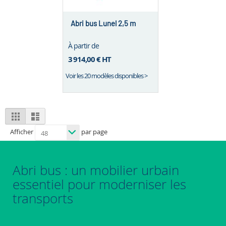
Abri bus Lunel 2,5 m
À partir de
3 914,00 €
HT
Voir les 20 modèles disponibles >
View
Grid
List
as
Afficher
par page
Abri bus : un mobilier urbain
essentiel pour moderniser les
transports