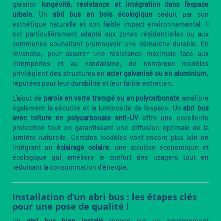
garantir
longévité, résistance et intégration dans l’espace
urbain
. Un
abri bus en bois écologique
séduit par son
esthétique naturelle et son faible impact environnemental. Il
est particulièrement adapté aux zones résidentielles ou aux
communes souhaitant promouvoir une démarche durable. En
revanche, pour assurer une résistance maximale face aux
intempéries et au vandalisme, de nombreux modèles
privilégient des structures en
acier galvanisé ou en aluminium
,
réputées pour leur durabilité et leur faible entretien.
L’ajout de
parois en verre trempé ou en polycarbonate
améliore
également la sécurité et la luminosité de l’espace. Un
abri bus
avec toiture en polycarbonate anti-UV
offre une excellente
protection tout en garantissant une diffusion optimale de la
lumière naturelle. Certains modèles vont encore plus loin en
intégrant un
éclairage solaire
, une solution économique et
écologique qui améliore le confort des usagers tout en
réduisant la consommation d’énergie.
Installation d’un abri bus : les étapes clés
pour une pose de qualité !
Un
abri bus bien installé
repose sur un emplacement