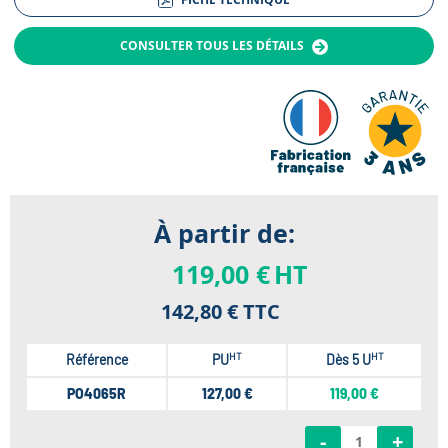
CONSULTER TOUS LES DÉTAILS
À partir de:
119,00 €
HT
142,80 €
TTC
HT
HT
Référence
PU
Dès 5 U
PO4065R
127,00 €
119,00 €
-
+