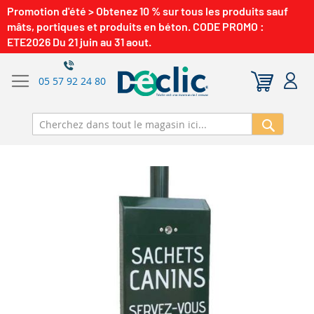
Promotion d'été > Obtenez 10 % sur tous les produits sauf
mâts, portiques et produits en béton. CODE PROMO :
ETE2026 Du 21 juin au 31 aout.
05 57 92 24 80
Recherch