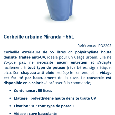
Corbeille urbaine Miranda - 55L
Référence
PO2205
Corbeille extérieure de 55 litres
en
polyéthylène haute
densité
,
traitée anti-UV
, idéale pour un usage urbain. Elle ne
s’oxyde pas, ne nécessite
aucun entretien
et s’adapte
facilement à
tout type de poteau
(réverbères, signalétique,
etc.). Son
chapeau anti-pluie
protège le contenu, et le
vidage
est facilité par basculement
de la cuve. Le
couvercle est
disponible en 5 coloris
(à préciser à la commande).
Contenance :
55 litres
Matière :
polyéthylène haute densité traité UV
Fixation :
sur
tout type de poteau
Vidage :
cuve basculante