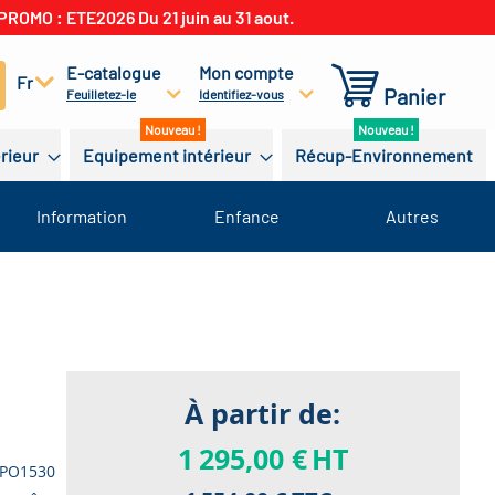
PROMO : ETE2026 Du 21 juin au 31 aout.
E-catalogue
Mon compte
cherchez
Fr
Panier
Feuilletez-le
Identifiez-vous
érieur
Equipement intérieur
Récup-Environnement
Information
Enfance
Autres
À partir de:
1 295,00 €
HT
PO1530