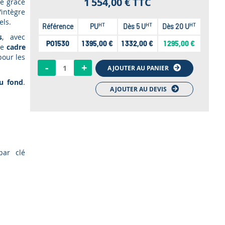
1 554,00 €
TTC
e grâce
intègre
els.
HT
HT
HT
Référence
PU
Dès 5 U
Dès 20 U
s
, avec
PO1530
1 395,00 €
1 332,00 €
1 295,00 €
Le
cadre
pour les
-
+
AJOUTER AU PANIER
au fond
.
AJOUTER AU DEVIS
par clé