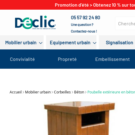
Promotion d'été > Obtenez 10 % sur to
05 57 92 24 80
Une question ?
Contactez-nous !
Mobilier urbain
Equipement urbain
Signalisation
Convivialité
Propreté
Embellissement
Accueil
Mobilier urbain
Corbeilles
Béton
Poubelle extérieure en béto