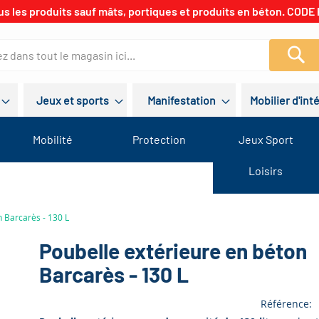
us les produits sauf mâts, portiques et produits en béton. CODE 
Re
Jeux et sports
Manifestation
Mobilier d'int
Mobilité
Protection
Jeux Sport
Loisirs
n Barcarès - 130 L
Poubelle extérieure en béton
Barcarès - 130 L
Référence