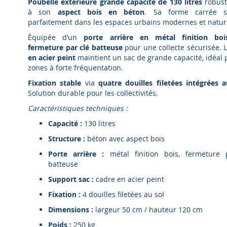
Poubelle extérieure grande capacité de 130 litres
robust
à son
aspect bois en béton
. Sa forme carrée s’
parfaitement dans les espaces urbains modernes et natur
Équipée d’un
porte arrière en métal finition boi
fermeture par clé batteuse
pour une collecte sécurisée. 
en acier peint
maintient un sac de grande capacité, idéal 
zones à forte fréquentation.
Fixation stable
via
quatre douilles filetées intégrées 
Solution durable pour les collectivités.
Caractéristiques techniques :
Capacité :
130 litres
Structure :
béton avec aspect bois
Porte arrière :
métal finition bois, fermeture 
batteuse
Support sac :
cadre en acier peint
Fixation :
4 douilles filetées au sol
Dimensions :
largeur 50 cm / hauteur 120 cm
Poids :
250 kg