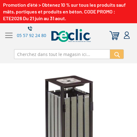
Promotion d'été > Obtenez 10 % sur tous les produits sauf
mâts, portiques et produits en béton. CODE PROMO :
ETE2026 Du 21 juin au 31 aout.
05 57 92 24 80
Recherch