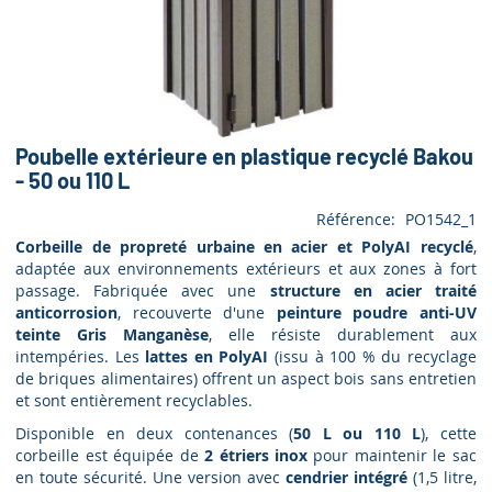
Poubelle extérieure en plastique recyclé Bakou
- 50 ou 110 L
Référence
PO1542_1
Corbeille de propreté urbaine en acier et PolyAI recyclé
,
adaptée aux environnements extérieurs et aux zones à fort
passage. Fabriquée avec une
structure en acier traité
anticorrosion
, recouverte d'une
peinture poudre anti-UV
teinte Gris Manganèse
, elle résiste durablement aux
intempéries. Les
lattes en PolyAI
(issu à 100 % du recyclage
de briques alimentaires) offrent un aspect bois sans entretien
et sont entièrement recyclables.
Disponible en deux contenances (
50 L ou 110 L
), cette
corbeille est équipée de
2 étriers inox
pour maintenir le sac
en toute sécurité. Une version avec
cendrier intégré
(1,5 litre,