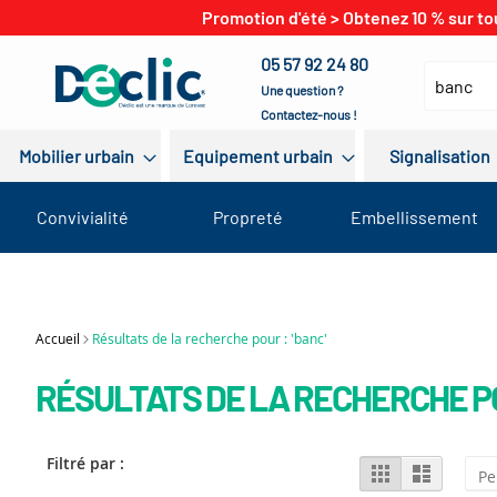
Promotion d'été > Obtenez 10 % sur to
05 57 92 24 80
Une question ?
Contactez-nous !
Mobilier urbain
Equipement urbain
Signalisation
Convivialité
Propreté
Embellissement
Accueil
Résultats de la recherche pour : 'banc'
RÉSULTATS DE LA RECHERCHE PO
Filtré par :
View
Grid
List
as