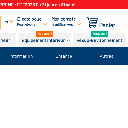
PROMO : ETE2026 Du 21 juin au 31 aout.
E-catalogue
Mon compte
cherchez
Fr
Panier
Feuilletez-le
Identifiez-vous
érieur
Equipement intérieur
Récup-Environnement
Information
Enfance
Autres