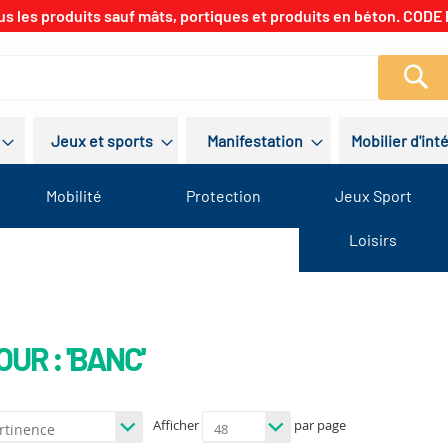
us les produits sauf mâts, portiques et produits en béton. CODE 
Re
Jeux et sports
Manifestation
Mobilier d'int
Mobilité
Protection
Jeux Sport
Loisirs
UR : 'BANC'
Afficher
par page