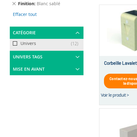
Remove
Finition
Blanc sablé
This
Effacer tout
Item
CATÉGORIE
Univers
articles
12
UNIVERS TAGS
Corbeille Lavalet
MISE EN AVANT
Contactez-nous 
la dispo
Voir le produit >