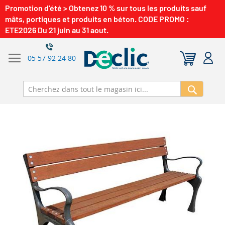
Promotion d'été > Obtenez 10 % sur tous les produits sauf
mâts, portiques et produits en béton. CODE PROMO :
ETE2026 Du 21 juin au 31 aout.
05 57 92 24 80
Recherch